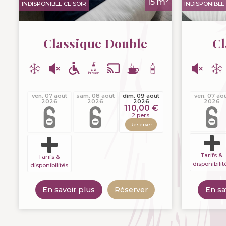
15 m²
INDISPONIBLE CE SOIR
INDISPONIBLE 
Classique Double
Cl
ven. 07 août
sam. 08 août
dim. 09 août
ven. 07 ao
2026
2026
2026
2026
110,00 €
2 pers.
Réserver
Tarifs &
Tarifs &
disponibilit
disponibilités
En savoir plus
Réserver
En sa