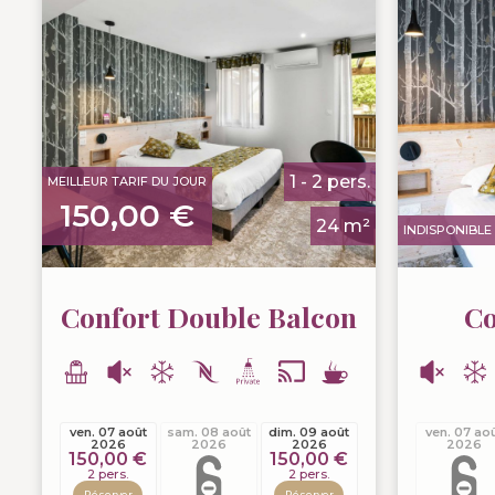
1 - 2 pers.
MEILLEUR TARIF DU JOUR
150,00 €
24 m²
INDISPONIBLE 
Confort Double Balcon
Co
ven. 07 août
sam. 08 août
dim. 09 août
ven. 07 ao
2026
2026
2026
2026
150,00 €
150,00 €
2 pers.
2 pers.
Réserver
Réserver