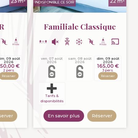
23 m²
22 m²
INDISPONIBLE CE SOIR
R
Familiale Classique
im. 09 août
ven. 07 août
sam. 08 août
dim. 09 août
2026
2026
2026
2026
150,00 €
165,00 €
2 pers.
3 pers.
Réserver
Réserver
Tarifs &
disponibilités
server
En savoir plus
Réserver