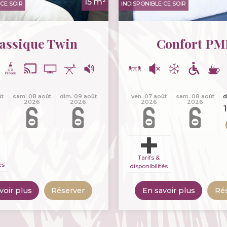
15 m²
CE SOIR
INDISPONIBLE CE SOIR
assique Twin
Confort PM
ût
sam. 08 août
dim. 09 août
ven. 07 août
sam. 08 août
d
2026
2026
2026
2026
Tarifs &
és
disponibilités
voir plus
Réserver
En savoir plus
Ré