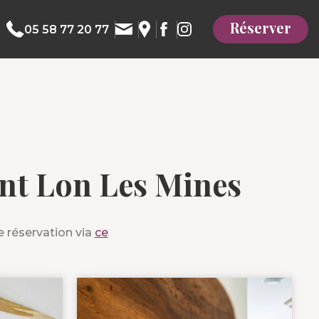
Réserver
05 58 77 20 77
int Lon Les Mines
e réservation via
ce