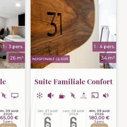
1 - 3 pers.
1 - 4 pers.
26 m²
34 m²
INDISPONIBLE CE SOIR
le
Suite Familiale Confort
im. 09 août
ven. 07 août
sam. 08 août
dim. 09 août
2026
2026
2026
2026
165,00 €
180,00 €
3 pers.
3 pers.
Réserver
Réserver