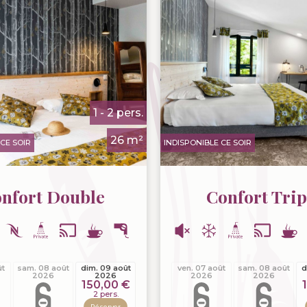
1 - 2 pers.
26 m²
CE SOIR
INDISPONIBLE CE SOIR
nfort Double
Confort Trip
ût
sam. 08 août
dim. 09 août
ven. 07 août
sam. 08 août
d
2026
2026
2026
2026
150,00 €
2 pers.
Réserver