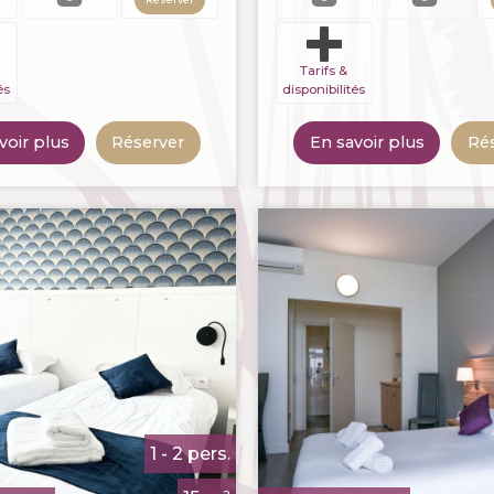
Tarifs &
és
disponibilités
voir plus
Réserver
En savoir plus
Ré
1 - 2 pers.