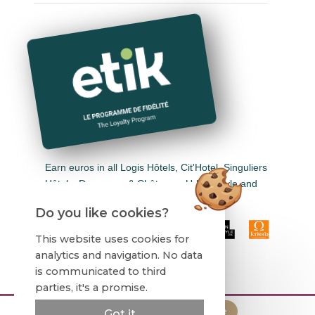
Earn euros in all Logis Hôtels, Cit'Hotel, Singuliers
Hôtels, Demeures & Châteaux, Urban Style and
Auberge de Pays.
Do you like cookies?
This website uses cookies for
analytics and navigation. No data
is communicated to third
parties, it's a promise.
Official site
110,00 €
Reserve
Got it